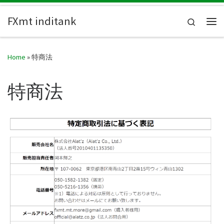
Skip to content
FXmt inditank
Search
Me
Home
»
特商法
特商法