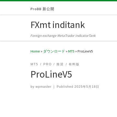
Skip to content
ProBB 新公開
FXmt inditank
Foreign exchange MetaTrador IndicatorTank
Home
»
ダウンロード
»
MT5
»
ProLineV5
MT5
PRO
推奨
有料版
ProLineV5
by
wpmaster
|
Published
2025年5月18日