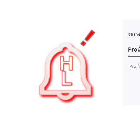
Publish
Pr
Pro