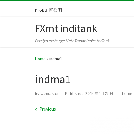
Skip to content
ProBB 新公開
FXmt inditank
Foreign exchange MetaTrador IndicatorTank
Home
»
indma1
indma1
by
wpmaster
|
Published
2016年1月25日
-
at dim
Images navigation
Previous