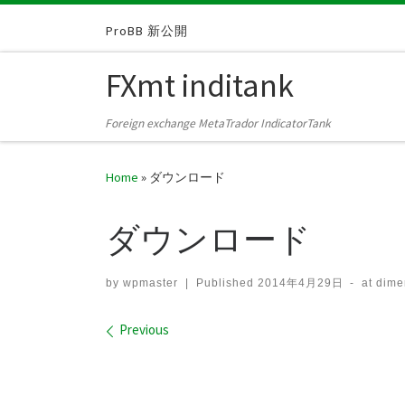
Skip to content
ProBB 新公開
FXmt inditank
Foreign exchange MetaTrador IndicatorTank
Home
»
ダウンロード
ダウンロード
by
wpmaster
|
Published
2014年4月29日
-
at dim
Images navigation
Previous