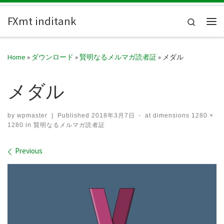
Skip to content
FXmt inditank
Search
Me
Home
»
ダウンロード
»
賢明なるメルマガ読者証
»
メダル
メダル
by
wpmaster
|
Published
2018年3月7日
-
at dimensions
1280 ×
1280
in
賢明なるメルマガ読者証
Images navigation
Previous