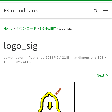
Skip to content
FXmt inditank
Search
Me
Home
»
ダウンロード
»
SIGNALERT
»
logo_sig
logo_sig
by
wpmaster
|
Published
2018年5月21日
-
at dimensions
153 ×
153
in
SIGNALERT
Images navigation
Next