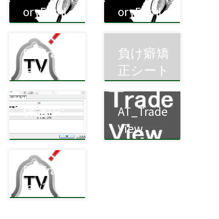
oryForAI
oryForAI
（MT5）
（MT4）
ProTradeV
負け癖矯
iew4
正シート
保護中:
AT_Trade
OrderHist
View
ory
ProTradeV
iew3