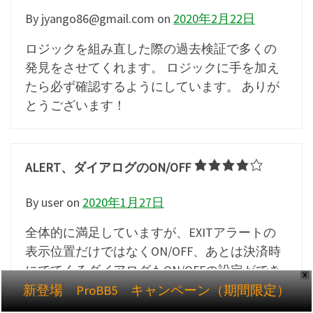
By jyango86@gmail.com
on
2020年2月22日
ロジックを組み直した際の過去検証で多くの
発見をさせてくれます。 ロジックに手を加え
たら必ず確認するようにしています。 ありが
とうございます！
ALERT、ダイアログのON/OFF
By user
on
2020年1月27日
全体的に満足していますが、EXITアラートの
表示位置だけではなくON/OFF、あとは決済時
にでてくるダイアログもON/OFFの設定ができ
X
るようになるといいと思います。
新登場 ProBB5 キャンペーン（期間限定）