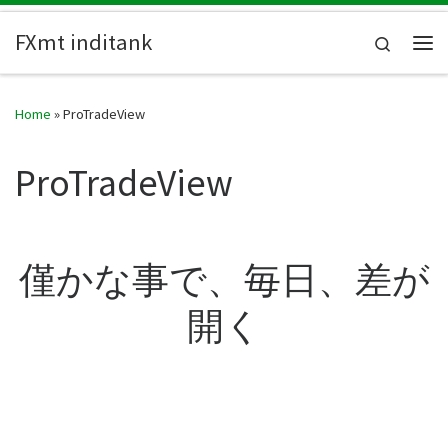
Skip to content
FXmt inditank
Search
Me
Home
»
ProTradeView
ProTradeView
僅かな事で、毎日、差が
開く