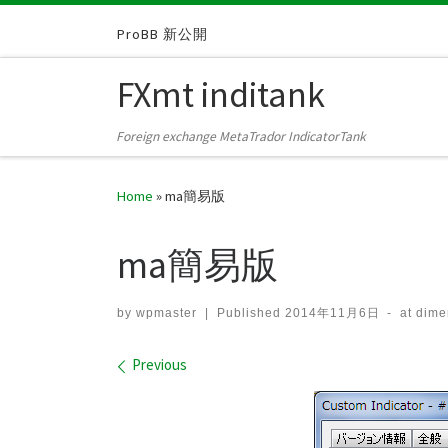
Skip to content
ProBB 新公開
FXmt inditank
Foreign exchange MetaTrador IndicatorTank
Home
»
ma簡易版
ma簡易版
by
wpmaster
|
Published
2014年11月6日
-
at dim
Images navigation
Previous