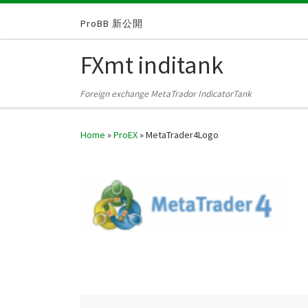
Skip to content
ProBB 新公開
FXmt inditank
Foreign exchange MetaTrador IndicatorTank
Home
»
ProEX
»
MetaTrader4Logo