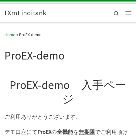
Skip to content
FXmt inditank
Search
Me
Home
»
ProEX-demo
ProEX-demo
ProEX-demo 入手ペー
ジ
ご利用ありがとうございます。
デモ口座にて
ProEX
の
全機能
を
無期限
でご利用頂け