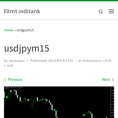
Skip to content
FXmt inditank
Search
Me
Home
»
usdjpym15
usdjpym15
by
wpmaster
|
Published
2014年5月10日
-
at dimensions
1326
× 548
Images navigation
Previous
Next