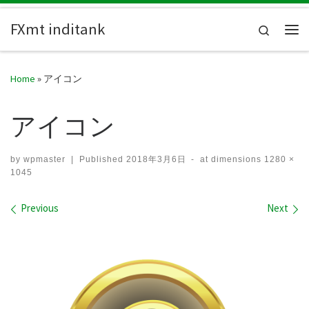
Skip to content
FXmt inditank
Search
Me
Home
»
アイコン
アイコン
by
wpmaster
|
Published
2018年3月6日
-
at dimensions
1280 ×
1045
Images navigation
Previous
Next