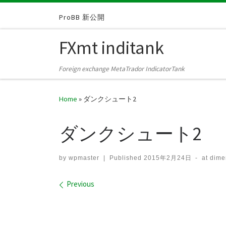
Skip to content
ProBB 新公開
FXmt inditank
Foreign exchange MetaTrador IndicatorTank
Home
»
ダンクシュート2
ダンクシュート2
by
wpmaster
|
Published
2015年2月24日
-
at dim
Images navigation
Previous