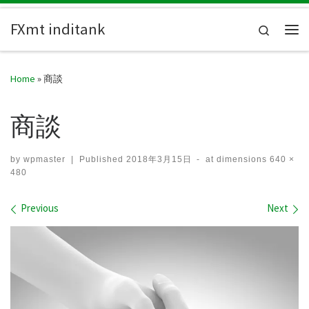
Skip to content
FXmt inditank
Search
Me
Home
»
商談
商談
by
wpmaster
|
Published
2018年3月15日
-
at dimensions
640 ×
480
Images navigation
Previous
Next