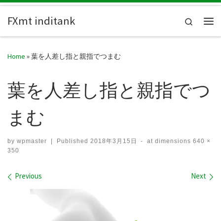
Skip to content
FXmt inditank
Search
Me
Home
»
葉を人差し指と親指でつまむ
葉を人差し指と親指でつ
まむ
by
wpmaster
|
Published
2018年3月15日
-
at dimensions
640 ×
350
Images navigation
Previous
Next