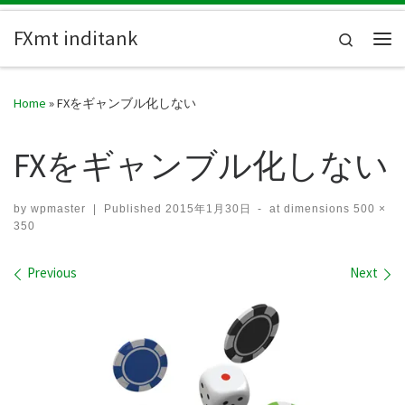
Skip to content
FXmt inditank
Search
Me
Home
»
FXをギャンブル化しない
FXをギャンブル化しない
by
wpmaster
|
Published
2015年1月30日
-
at dimensions
500 ×
350
Images navigation
Previous
Next