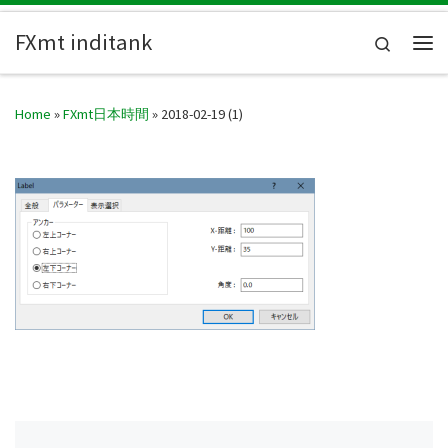
Skip to content
FXmt inditank
Search
Me
Home
»
FXmt日本時間
»
2018-02-19 (1)