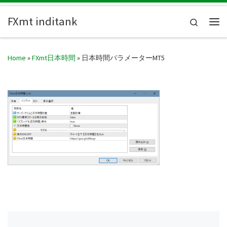
Skip to content
FXmt inditank
Search
Me
Home
»
FXmt日本時間
»
日本時間パラメーターMT5