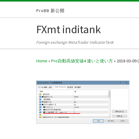
Skip to content
ProBB 新公開
FXmt inditank
Foreign exchange MetaTrador IndicatorTank
Home
»
Pro自動高値安値4 違いと使い方
»
2018-03-09 (