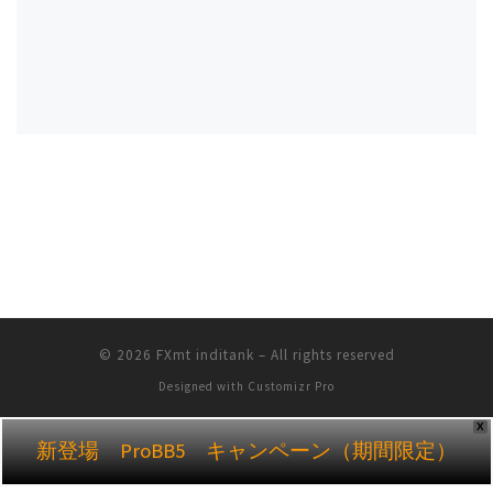
© 2026
FXmt inditank
–
All rights reserved
Designed with
Customizr Pro
X
新登場 ProBB5 キャンペーン（期間限定）