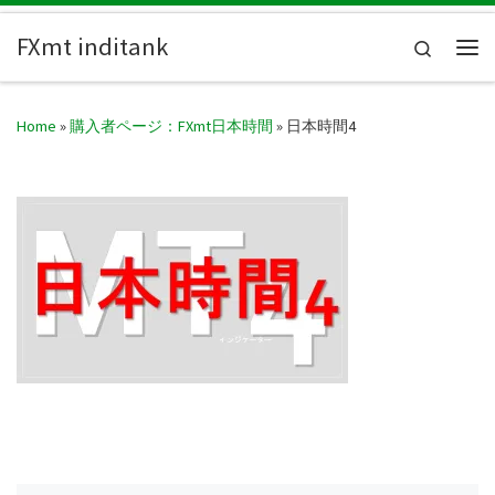
Skip to content
FXmt inditank
Search
Me
Home
»
購入者ページ：FXmt日本時間
»
日本時間4