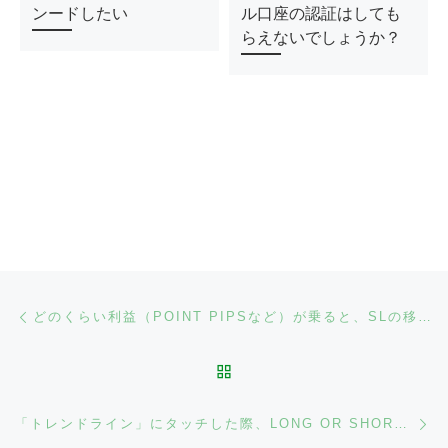
ンードしたい
ル口座の認証はしても
らえないでしょうか？
Post navigation
Previous post
どのくらい利益（POINT PIPSなど）が乗ると、SLの移動（＝建値の担保）ができるのでしょうか？
BACK TO POST LIST
Ne
「トレンドライン」にタッチした際、LONG OR SHORT）のSL移動か判別できるのでしょうか。