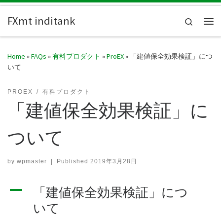
Skip to content
FXmt inditank
Search
Me
Home
»
FAQs
»
有料プロダクト
»
ProEX
»
「建値保全効果検証」につ
いて
PROEX
有料プロダクト
「建値保全効果検証」に
ついて
by
wpmaster
|
Published
2019年3月28日
A
「建値保全効果検証」につ
いて